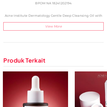
BPOM NA 18241202194
Acne Institute Dermatology Gentle Deep Cleansing Oil with
Jojoba Oil adalah pembersih make up maupun sunscreen
harian tanpa perlu menggunakan kapas, sehingga skin
barrier anda akan tetap terjaga walau memakai make up
dan sunscreen waterproof setiap hari. Ringan dan mudah
dibilas dengan air
Produk Terkait