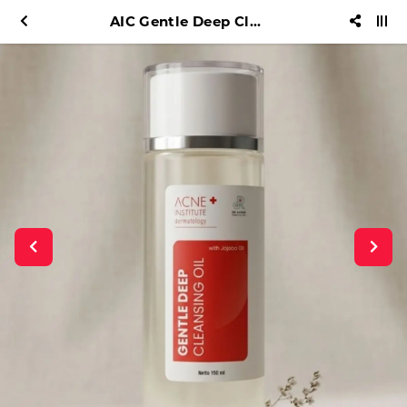
AIC Gentle Deep Cleansing Oil with Jojoba Oil