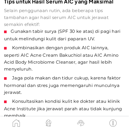
Tips untuk Hasil Serum AIC yang Maksimal
Selain penggunaan rutin, ada beberapa tips
tambahan agar hasil serum AIC untuk jerawat
semakin efektif:
Gunakan tabir surya (SPF 30 ke atas) di pagi hari
untuk melindungi kulit dari paparan UV.
Kombinasikan dengan produk AIC lainnya,
seperti AIC Acne Cream Bakuchiol atau AIC Amino
Acid Body Microbiome Cleanser, agar hasil lebih
menyeluruh.
Jaga pola makan dan tidur cukup, karena faktor
hormonal dan stres juga memengaruhi munculnya
jerawat.
Konsultasikan kondisi kulit ke dokter atau klinik
Acne Institute jika jerawat parah atau tidak kunjung
membaik.