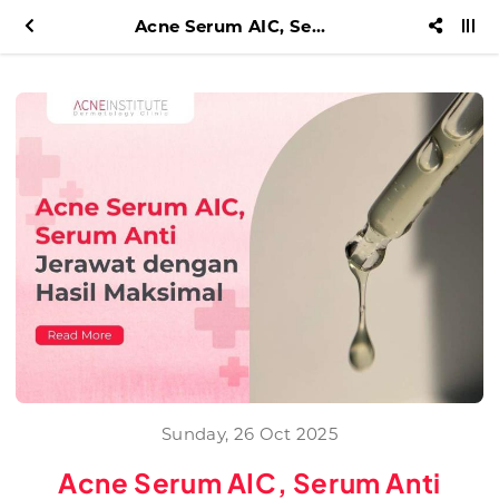
Acne Serum AIC, Serum Anti Jerawat dengan Hasil Maksimal
Sunday, 26 Oct 2025
Acne Serum AIC, Serum Anti