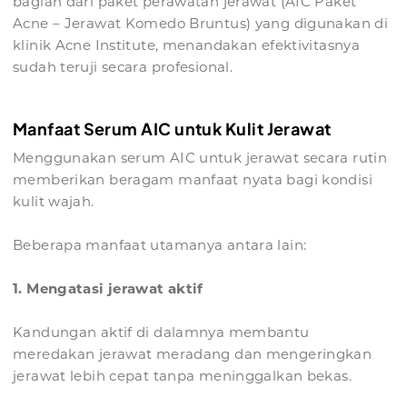
bagian dari paket perawatan jerawat (AIC Paket
Acne – Jerawat Komedo Bruntus) yang digunakan di
klinik Acne Institute, menandakan efektivitasnya
sudah teruji secara profesional.
Manfaat Serum AIC untuk Kulit Jerawat
Menggunakan serum AIC untuk jerawat secara rutin
memberikan beragam manfaat nyata bagi kondisi
kulit wajah.
Beberapa manfaat utamanya antara lain:
1. Mengatasi jerawat aktif
Kandungan aktif di dalamnya membantu
meredakan jerawat meradang dan mengeringkan
jerawat lebih cepat tanpa meninggalkan bekas.