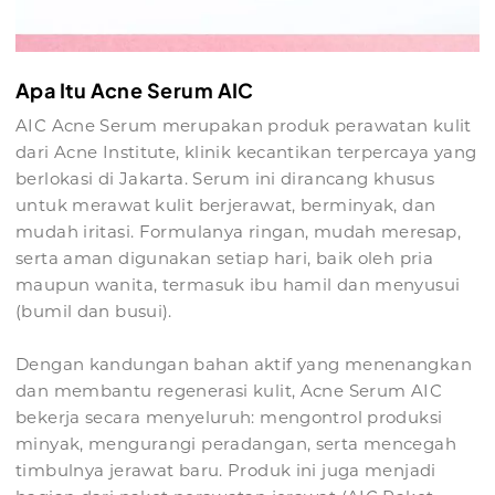
Apa Itu Acne Serum AIC
AIC Acne Serum merupakan produk perawatan kulit
dari Acne Institute, klinik kecantikan terpercaya yang
berlokasi di Jakarta. Serum ini dirancang khusus
untuk merawat kulit berjerawat, berminyak, dan
mudah iritasi. Formulanya ringan, mudah meresap,
serta aman digunakan setiap hari, baik oleh pria
maupun wanita, termasuk ibu hamil dan menyusui
(bumil dan busui).
Dengan kandungan bahan aktif yang menenangkan
dan membantu regenerasi kulit, Acne Serum AIC
bekerja secara menyeluruh: mengontrol produksi
minyak, mengurangi peradangan, serta mencegah
timbulnya jerawat baru. Produk ini juga menjadi