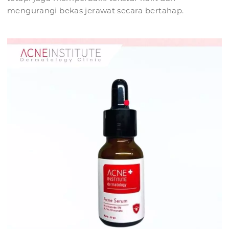
mengurangi bekas jerawat secara bertahap.