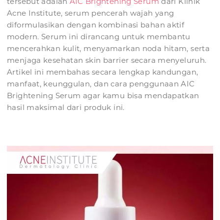
tersebut adalah
AIC Brightening Serum
dari Klinik
Acne Institute, serum pencerah wajah yang
diformulasikan dengan kombinasi bahan aktif
modern. Serum ini dirancang untuk membantu
mencerahkan kulit, menyamarkan noda hitam, serta
menjaga kesehatan skin barrier secara menyeluruh.
Artikel ini membahas secara lengkap kandungan,
manfaat, keunggulan, dan cara penggunaan AIC
Brightening Serum agar kamu bisa mendapatkan
hasil maksimal dari produk ini.