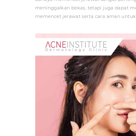
meninggalkan bekas, tetapi juga dapat m
memencet jerawat serta cara aman untuk