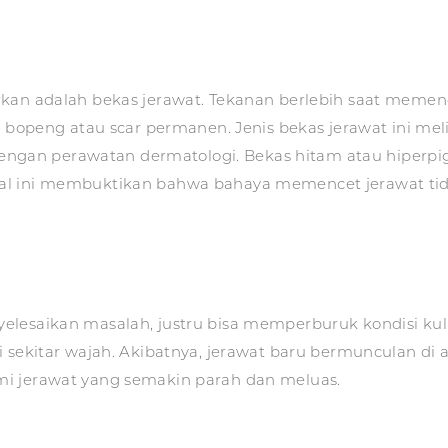
kan adalah bekas jerawat. Tekanan berlebih saat memence
 bopeng atau scar permanen. Jenis bekas jerawat ini melip
i dengan perawatan dermatologi. Bekas hitam atau hiper
l ini membuktikan bahwa bahaya memencet jerawat tida
esaikan masalah, justru bisa memperburuk kondisi kulit. 
 sekitar wajah. Akibatnya, jerawat baru bermunculan di 
mi jerawat yang semakin parah dan meluas.