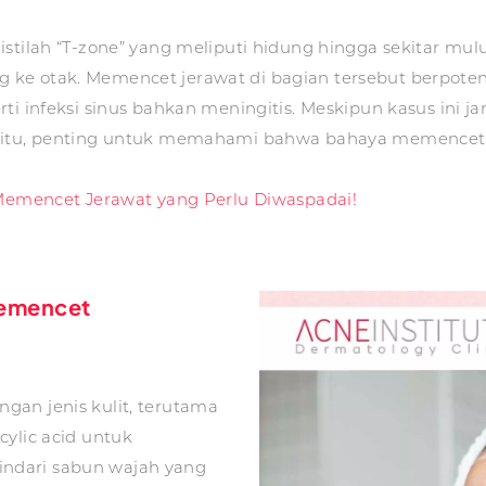
stilah “T-zone” yang meliputi hidung hingga sekitar mulu
ke otak. Memencet jerawat di bagian tersebut berpoten
i infeksi sinus bahkan meningitis. Meskipun kasus ini jar
a itu, penting untuk memahami bahwa bahaya memencet j
 Memencet Jerawat yang Perlu Diwaspadai!
Memencet
gan jenis kulit, terutama
cylic acid untuk
ndari sabun wajah yang