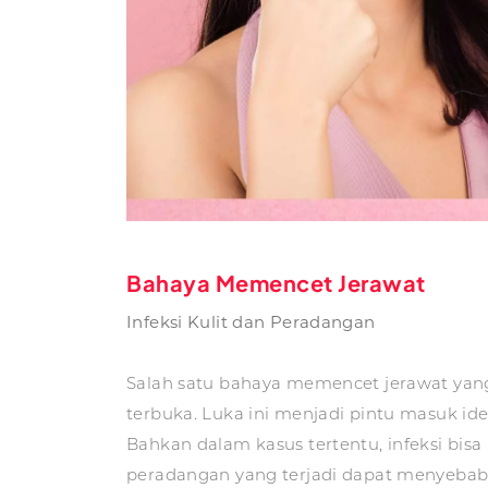
Bahaya Memencet Jerawat
Infeksi Kulit dan Peradangan
Salah satu bahaya memencet jerawat yang 
terbuka. Luka ini menjadi pintu masuk ide
Bahkan dalam kasus tertentu, infeksi bi
peradangan yang terjadi dapat menyebabka