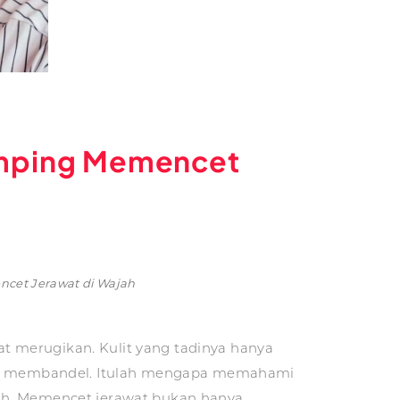
amping Memencet
cet Jerawat di Wajah
t merugikan. Kulit yang tadinya hanya
luka membandel. Itulah mengapa memahami
jah. Memencet jerawat bukan hanya