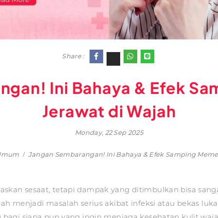
Share :
ngan! Ini Bahaya & Efek S
Jerawat di Wajah
Monday, 22 Sep 2025
 Umum
Jangan Sembarangan! Ini Bahaya & Efek Samping Memen
an sesaat, tetapi dampak yang ditimbulkan bisa sanga
bah menjadi masalah serius akibat infeksi atau bekas 
bagi siapa pun yang ingin menjaga kesehatan kulit wa