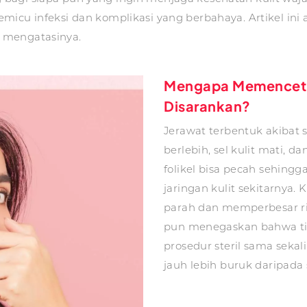
emicu infeksi dan komplikasi yang berbahaya. Artikel i
 mengatasinya.
Mengapa Memencet 
Disarankan?
Jerawat terbentuk akibat 
berlebih, sel kulit mati, d
folikel bisa pecah sehing
jaringan kulit sekitarnya.
parah dan memperbesar ris
pun menegaskan bahwa ti
prosedur steril sama seka
jauh lebih buruk daripada 