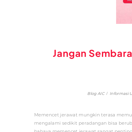
Jangan Sembara
Blog AIC
Informasi
Memencet jerawat mungkin terasa memuask
mengalami sedikit peradangan bisa beru
bahaya memencet jerawat sangat penting 