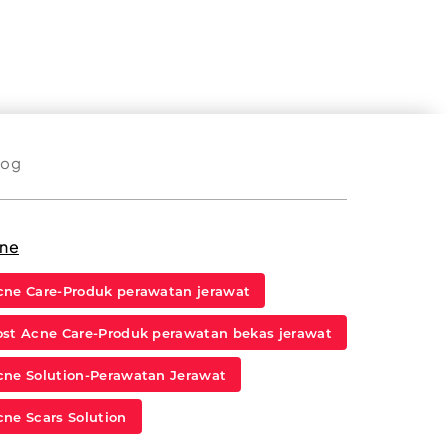
log
ne
cne Care-Produk perawatan jerawat
ost Acne Care-Produk perawatan bekas jerawat
cne Solution-Perawatan Jerawat
cne Scars Solution