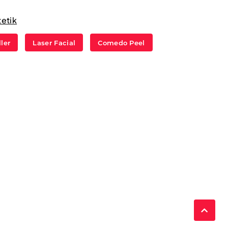
tetik
ller
Laser Facial
Comedo Peel