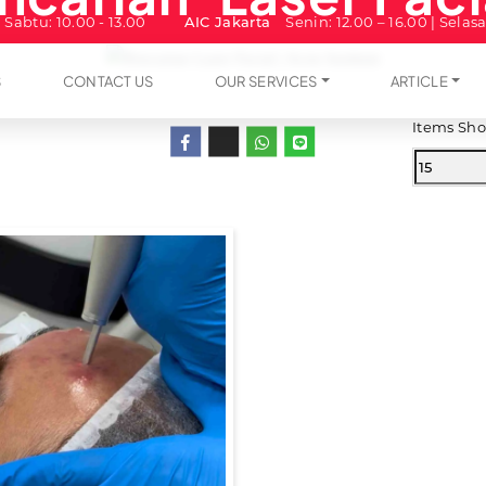
| Sabtu: 10.00 - 13.00
AIC Jakarta
Senin: 12.00 – 16.00 | Selas
S
CONTACT US
OUR SERVICES
ARTICLE
Share Via
Items Sho