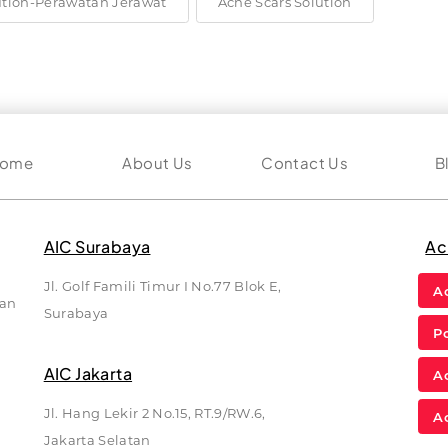
ution-Perawatan Jerawat
Acne Scars Solution
ome
About Us
Contact Us
B
AIC Surabaya
Ac
Jl. Golf Famili Timur I No.77 Blok E,
A
kan
Surabaya
P
AIC Jakarta
A
Jl. Hang Lekir 2 No.15, RT.9/RW.6,
A
Jakarta Selatan