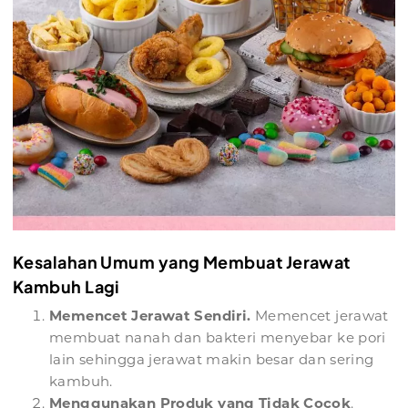
Kesalahan Umum yang Membuat Jerawat
Kambuh Lagi
Memencet Jerawat Sendiri.
Memencet jerawat
membuat nanah dan bakteri menyebar ke pori
lain sehingga jerawat makin besar dan sering
kambuh.
Menggunakan Produk yang Tidak Cocok
.