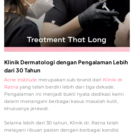
Klinik Dermatologi dengan Pengalaman Lebih
dari 30 Tahun
Acne Institute
merupakan sub-brand dari
Klinik dr.
Ratna
yang telah berdiri lebih dari tiga dekade.
Pengalaman ini menjadi bukti nyata dedikasi kami
dalam menangani berbagai kasus masalah kulit,
khususnya jerawat.
Selama lebih dari 30 tahun, Klinik dr. Ratna telah
melayani ribuan pasien dengan berbagai kondisi