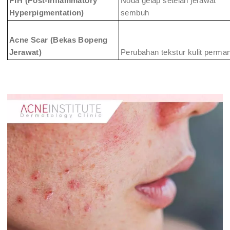
PIH (Post-Inflammatory
Noda gelap setelah jerawat
Hyperpigmentation)
sembuh
Acne Scar (Bekas Bopeng
Jerawat)
Perubahan tekstur kulit perma