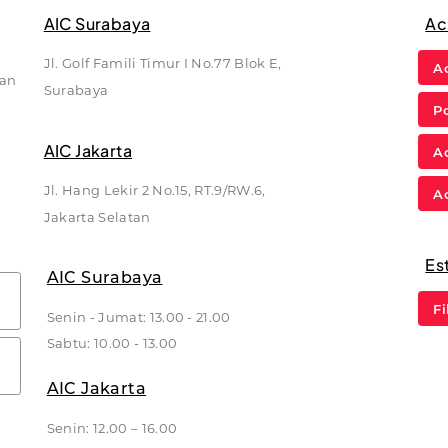
AIC Surabaya
Ac
Jl. Golf Famili Timur I No.77 Blok E,
A
kan
Surabaya
P
AIC Jakarta
A
Jl. Hang Lekir 2 No.15, RT.9/RW.6,
A
Jakarta Selatan
Es
AIC Surabaya
Fi
Senin - Jumat: 13.00 - 21.00
Sabtu: 10.00 - 13.00
AIC Jakarta
Senin: 12.00 – 16.00