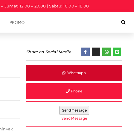
a – Jumat: 12.00 – 20.00 | Sabtu: 10.00 – 18.00
PROMO
Share on Social Media
Whatsapp
Phone
Send Message
minyak