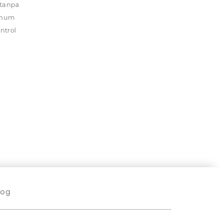
—tanpa
 umum
ntrol
angkan
log