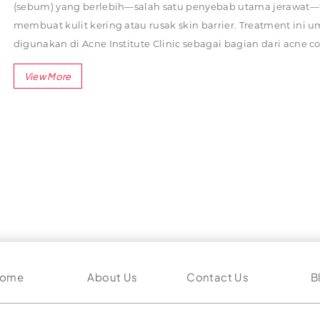
(sebum) yang berlebih—salah satu penyebab utama jerawat
membuat kulit kering atau rusak skin barrier. Treatment ini
digunakan di Acne Institute Clinic sebagai bagian dari acne co
program.
Fungsi Utama Rebalancing Booster
Mengontrol produksi minyak berlebih (bukan menghil
total)
Menjaga keseimbangan skin barrier
Mengurangi risiko pori tersumbat & jerawat aktif
Membantu kulit lebih stabil & tidak mudah breakout
ome
About Us
Contact Us
B