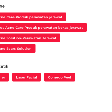
ne
cne Care-Produk perawatan jerawat
ost Acne Care-Produk perawatan bekas jerawat
cne Solution-Perawatan Jerawat
cne Scars Solution
tetik
ller
Laser Facial
Comedo Peel