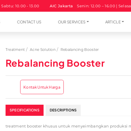
| Sabtu: 10.00 - 13.00
AIC Jakarta
Senin: 12.00 – 16.00 | Selas
S
CONTACT US
OUR SERVICES
ARTICLE
Treatment
Acne Solution
Rebalancing Booster
Rebalancing Booster
Kontak Untuk Harga
SPECIFICATIONS
DESCRIPTIONS
treatment booster khusus untuk menyeimbangkan produksi 