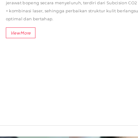
jerawat bopeng secara menyeluruh, terdiri dari Subcision CO2 +
+ kombinasi laser, sehingga perbaikan struktur kulit berlangs
optimal dan bertahap.
Rangkaian Tindakan
Subcision CO2
: Gas CO2 dimasukkan ke bawah kulit un
memutus jaringan parut (fibrotik) yang menarik kulit k
Scarfill
: Aplikasi agen perangsang kolagen untuk mem
mengisi dan memperbaiki bekas jerawat dari dalam.
Kombinasi Laser
: Laser digunakan untuk merangsang 
meratakan tekstur, dan memperbaiki permukaan kulit.