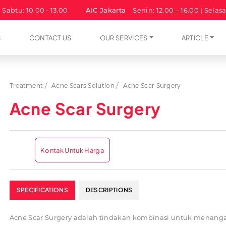
| Sabtu: 10.00 - 13.00
AIC Jakarta
Senin: 12.00 – 16.00 | Selas
S
CONTACT US
OUR SERVICES
ARTICLE
Treatment
Acne Scars Solution
Acne Scar Surgery
Acne Scar Surgery
Kontak Untuk Harga
SPECIFICATIONS
DESCRIPTIONS
Acne Scar Surgery adalah tindakan kombinasi untuk menang