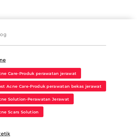
log
ne
cne Care-Produk perawatan jerawat
ost Acne Care-Produk perawatan bekas jerawat
cne Solution-Perawatan Jerawat
cne Scars Solution
tetik