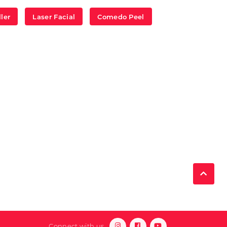
ller
Laser Facial
Comedo Peel
Connect with us