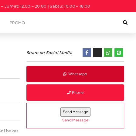
a – Jumat: 12.00 – 20.00 | Sabtu: 10.00 – 18.00
PROMO
Share on Social Media
Whatsapp
Phone
Send Message
ani bekas