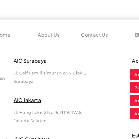
ome
About Us
Contact Us
B
AIC Surabaya
Ac
Jl. Golf Famili Timur I No.77 Blok E,
A
kan
Surabaya
P
AIC Jakarta
A
Jl. Hang Lekir 2 No.15, RT.9/RW.6,
A
Jakarta Selatan
Es