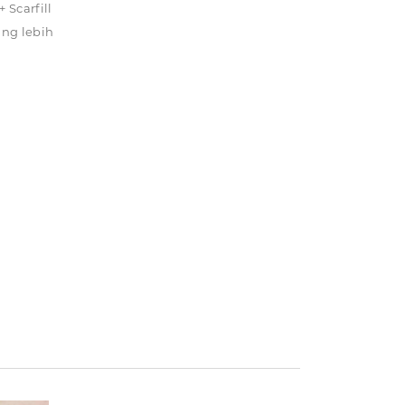
 Scarfill
ung lebih
tuk
e bawah.
bantu
kolagen,