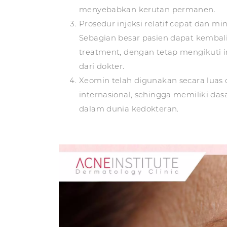
menyebabkan kerutan permanen.
Prosedur injeksi relatif cepat dan m
Sebagian besar pasien dapat kembali 
treatment, dengan tetap mengikuti i
dari dokter.
Xeomin telah digunakan secara luas 
internasional, sehingga memiliki da
dalam dunia kedokteran.