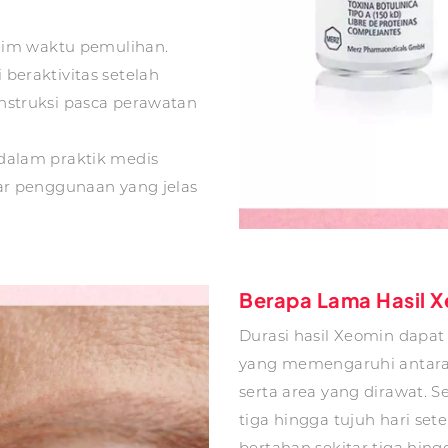
inim waktu pemulihan.
beraktivitas setelah
nstruksi pasca perawatan
dalam praktik medis
sar penggunaan yang jelas
Berapa Lama Hasil 
Durasi hasil Xeomin dapat 
yang memengaruhi antara l
serta area yang dirawat. 
tiga hingga tujuh hari set
bertahan sekitar tiga hing