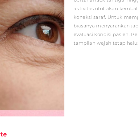
aktivitas otot akan kembal
koneksi saraf. Untuk memp
biasanya menyarankan jad
evaluasi kondisi pasien.
tampilan wajah tetap halus
ute