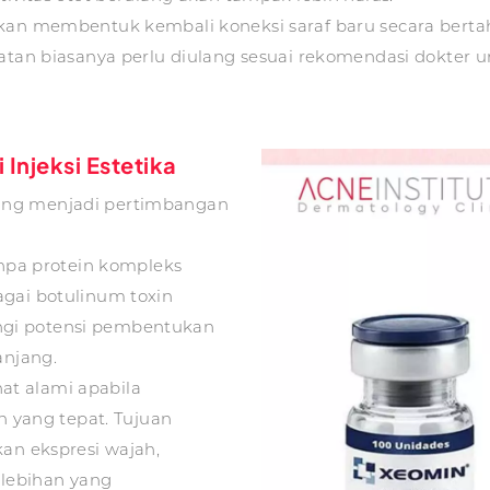
kan membentuk kembali koneksi saraf baru secara bertah
watan biasanya perlu diulang sesuai rekomendasi dokter
Injeksi Estetika
ang menjadi pertimbangan
npa protein kompleks
ai botulinum toxin
angi potensi pembentukan
anjang.
hat alami apabila
 yang tepat. Tujuan
an ekspresi wajah,
lebihan yang