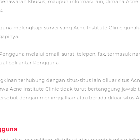
, penawaran khusus, maupun informasi lain, dimana Acne
x.
una melengkapi survei yang Acne Institute Clinic gunaka
apinya.
Pengguna melalui email, surat, telepon, fax, termasuk 
ual beli antar Pengguna.
gkinan terhubung dengan situs-situs lain diluar situs Acn
Acne Institute Clinic tidak turut bertanggung jawab 
rsebut dengan meninggalkan atau berada diluar situs Acn
gguna
penjualan, pengalihan, distribusi atau meminjamkan info