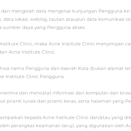
 dan mengolah data mengenai kunjungan Pengguna ke sit
s, data lokasi, weblog, tautan ataupun data komunikasi la
rta sumber daya yang Pengguna akses.
titute Clinic, maka Acne Institute Clinic menyimpan c
an Acne Institute Clinic.
wa nama Pengguna dan daerah Kota (bukan alamat len
e Institute Clinic Pengguna.
 menerima dan mencatat informasi dari komputer dan bro
ribut piranti lunak dan piranti keras, serta halaman yang 
sampaikan kepada Acne Institute Clinic dan/atau yang dik
eh perangkat keamanan teruji, yang digunakan oleh Acne 