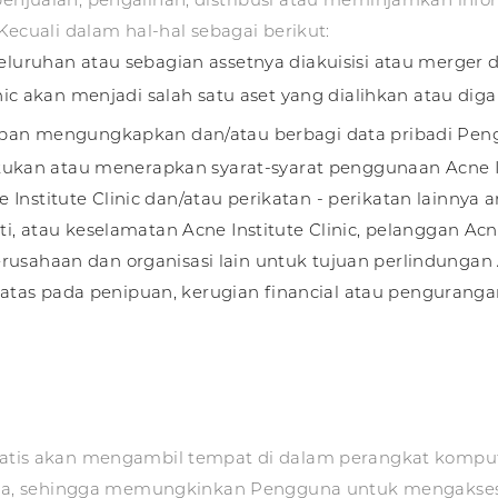
 Kecuali dalam hal-hal sebagai berikut:
eseluruhan atau sebagian assetnya diakuisisi atau merger
inic akan menjadi salah satu aset yang dialihkan atau dig
wajiban mengungkapkan dan/atau berbagi data pribadi P
an atau menerapkan syarat-syarat penggunaan Acne In
nstitute Clinic dan/atau perikatan - perikatan lainnya a
, atau keselamatan Acne Institute Clinic, pelanggan Acne I
usahaan dan organisasi lain untuk tujuan perlindungan Ac
as pada penipuan, kerugian financial atau pengurangan 
tomatis akan mengambil tempat di dalam perangkat kompu
, sehingga memungkinkan Pengguna untuk mengakses laya