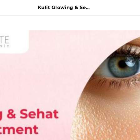
Kulit Glowing & Sehat dengan Treatment Peel di Acne Institute Surabaya yang Wajib Dicoba