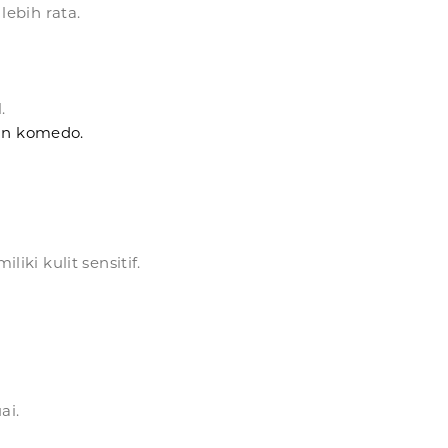
ebih rata.
.
an komedo.
ki kulit sensitif.
ai.