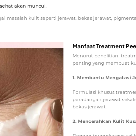
n sehat akan muncul.
ai masalah kulit seperti jerawat, bekas jerawat, pigment
Manfaat Treatment Peel
Menurut penelitian, treat
penting yang membuat kul
1. Membantu Mengatasi J
Formulasi khusus treatm
peradangan jerawat sekali
bekas jerawat.
2. Mencerahkan Kulit Ku
Dengan terangkatnya sel ku