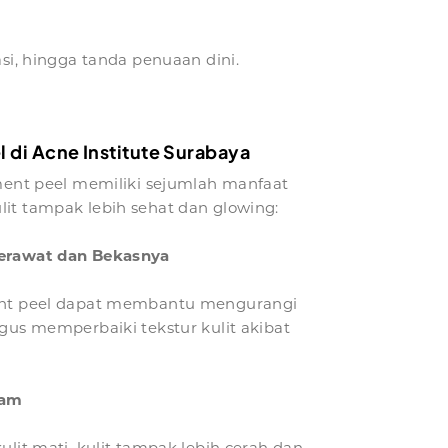
asi, hingga tanda penuaan dini.
 di Acne Institute Surabaya
ment peel memiliki sejumlah manfaat
it tampak lebih sehat dan glowing:
erawat dan Bekasnya
ent peel dapat membantu mengurangi
gus memperbaiki tekstur kulit akibat
sam
lit mati, kulit tampak lebih cerah dan