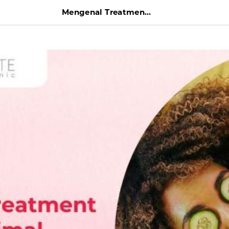
Mengenal Treatment dengan Minimal Downtime di Acne Institute Surabaya