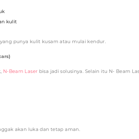
tuk
n kulit
ang punya kulit kusam atau mulai kendur.
ars)
k,
N-Beam Laser
bisa jadi solusinya. Selain itu N- Beam L
 nggak akan luka dan tetap aman.