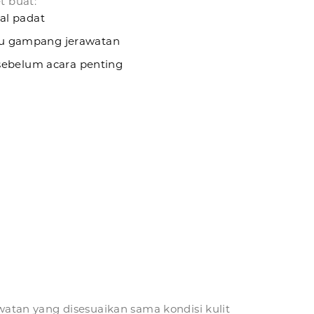
t buat:
al padat
tau gampang jerawatan
ebelum acara penting
awatan yang disesuaikan sama kondisi kulit