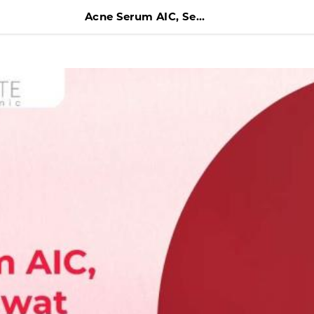
Acne Serum AIC, Serum Jerawat yang Diformulasikan untuk Kulit Sensitif