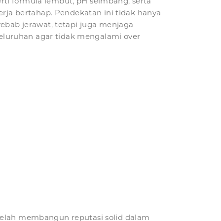
perti formula lembut, pH seimbang, serta
rja bertahap. Pendekatan ini tidak hanya
ebab jerawat, tetapi juga menjaga
seluruhan agar tidak mengalami over
 telah membangun reputasi solid dalam