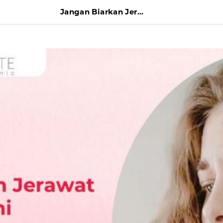
Jangan Biarkan Jerawat Jadi Bopeng! Ini Cara Ampuh Mencegah Bekas Permanen