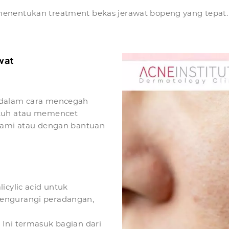
menentukan treatment bekas jerawat bopeng yang tepat.
wat
 dalam cara mencegah
ntuh atau memencet
alami atau dengan bantuan
icylic acid untuk
mengurangi peradangan,
Ini termasuk bagian dari