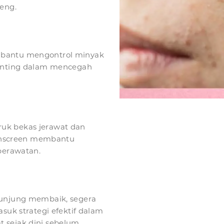
peng.
mbantu mengontrol minyak
penting dalam mencegah
uk bekas jerawat dan
nscreen membantu
 perawatan.
kunjung membaik, segera
asuk strategi efektif dalam
 sejak dini sebelum