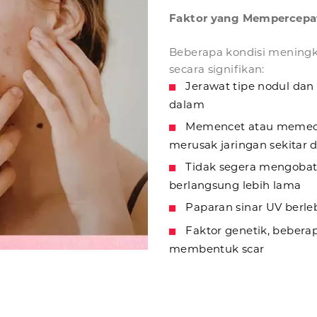
Faktor yang Mempercepa
Beberapa kondisi meningka
secara signifikan:
Jerawat tipe nodul dan 
dalam
Memencet atau memeca
merusak jaringan sekitar
Tidak segera mengobati 
berlangsung lebih lama
Paparan sinar UV berl
Faktor genetik, beber
membentuk scar